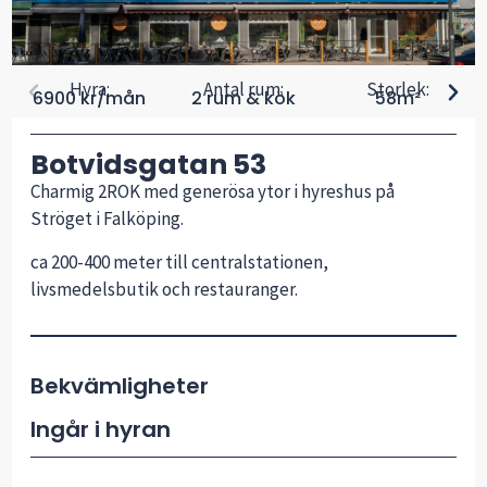
Hyra:
Antal rum:
Storlek:
6900 kr/mån
2 rum & kök
58m²
Botvidsgatan 53
Charmig 2ROK med generösa ytor i hyreshus på
Ströget i Falköping.
ca 200-400 meter till centralstationen,
livsmedelsbutik och restauranger.
Bekvämligheter
Ingår i hyran