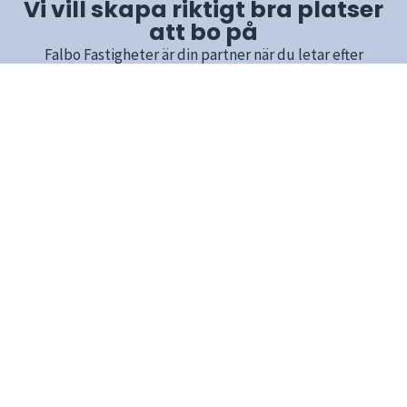
Vi vill skapa riktigt bra platser
att bo på
Falbo Fastigheter är din partner när du letar efter
lägenheter i Falköping. Sedan 2012 har vi försett invånarna
i Falköping med kvalitativa bostäder och en personlig
service.
Vi är stolta över vårt engagemang för att skapa trivsel och
gemenskap i vår stad. Genom att erbjuda lediga
lägenheter av hög standard och ett dedikerat stöd till
våra hyresgäster, strävar vi efter att vara det självklara
valet för dig som letar efter ditt nästa hem i Falköping.
Oavsett om du söker efter en modern lägenhet i
stadskärnan eller en familjevänlig bostad i lugnare
områden, är vi här för att hjälpa dig hitta rätt.
Utforska vårt utbud av lediga lägenheter i Falköping idag
och låt oss vara din guide till ditt nästa drömboende.